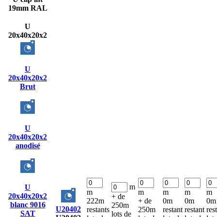
19mm RAL
U
20x40x20x2
U
20x40x20x2
Brut
U
20x40x20x2
anodisé
m
U
m
m
m
m
m
20x40x20x2
+ de
222m
+ de
0m
0m
0m
blanc 9016
250m
U20402
restants
250m
restant
restant
res
SAT
lots de