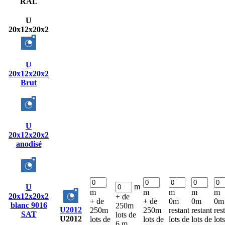
RAL
U
20x12x20x2
U
20x12x20x2
Brut
U
20x12x20x2
anodisé
m
U
m
m
m
m
m
20x12x20x2
+ de
+ de
+ de
0m
0m
0m
blanc 9016
250m
U2012
250m
250m
restant
restant
res
SAT
lots de
U2012
lots de
lots de
lots de
lots de
lot
6 m