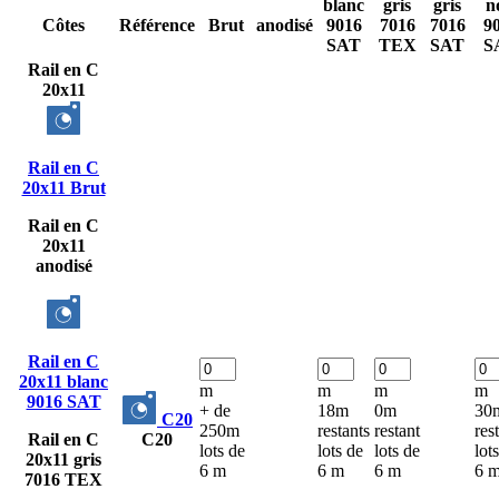
blanc
gris
gris
n
Côtes
Référence
Brut
anodisé
9016
7016
7016
9
SAT
TEX
SAT
S
Rail en C
20x11
Rail en C
20x11 Brut
Rail en C
20x11
anodisé
Rail en C
20x11 blanc
m
m
m
m
9016 SAT
+ de
18m
0m
30
C20
250m
restants
restant
res
Rail en C
C20
lots de
lots de
lots de
lot
20x11 gris
6 m
6 m
6 m
6 
7016 TEX