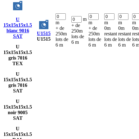
m
U
m
m
m
m
m
15x15x15x1.5
+ de
+ de
+ de
0m
0m
0m
blanc 9016
250m
U1515
250m
250m
restant
restant
res
SAT
lots de
U1515
lots de
lots de
lots de
lots de
lot
6 m
6 m
6 m
6 m
6 m
6 
U
15x15x15x1.5
gris 7016
TEX
U
15x15x15x1.5
gris 7016
SAT
U
15x15x15x1.5
noir 9005
SAT
U
15x15x15x1.5