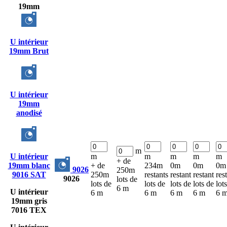
19mm
U intérieur
19mm Brut
U intérieur
19mm
anodisé
m
U intérieur
m
m
m
m
m
+ de
19mm blanc
+ de
234m
0m
0m
0m
9026
250m
9016 SAT
250m
restants
restant
restant
res
9026
lots de
lots de
lots de
lots de
lots de
lot
6 m
U intérieur
6 m
6 m
6 m
6 m
6 
19mm gris
7016 TEX