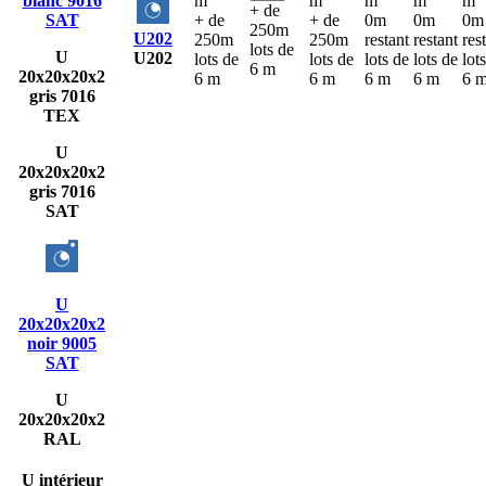
blanc 9016
m
m
m
m
m
+ de
SAT
+ de
+ de
0m
0m
0m
250m
U202
250m
250m
restant
restant
res
lots de
U
U202
lots de
lots de
lots de
lots de
lot
6 m
20x20x20x2
6 m
6 m
6 m
6 m
6 
gris 7016
TEX
U
20x20x20x2
gris 7016
SAT
U
20x20x20x2
noir 9005
SAT
U
20x20x20x2
RAL
U intérieur