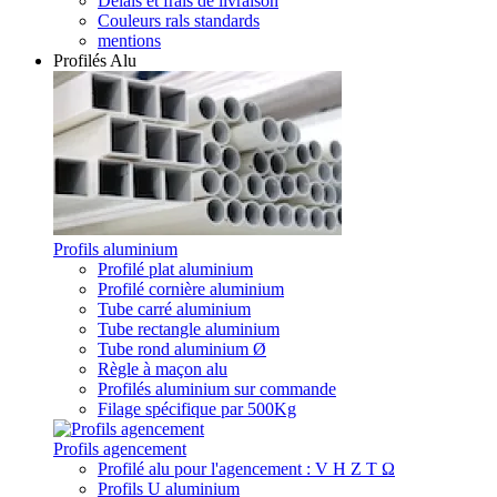
Délais et frais de livraison
Couleurs rals standards
mentions
Profilés Alu
Profils aluminium
Profilé plat aluminium
Profilé cornière aluminium
Tube carré aluminium
Tube rectangle aluminium
Tube rond aluminium Ø
Règle à maçon alu
Profilés aluminium sur commande
Filage spécifique par 500Kg
Profils agencement
Profilé alu pour l'agencement : V H Z T Ω
Profils U aluminium