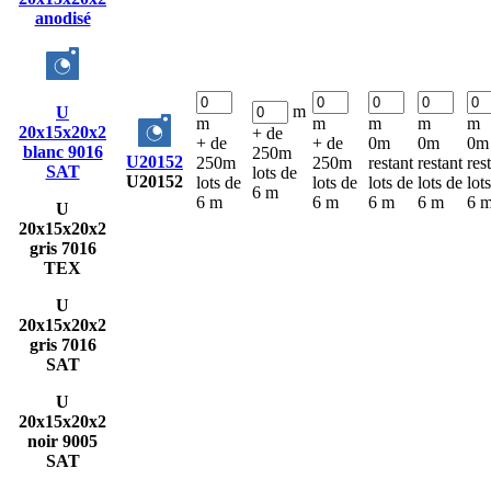
anodisé
m
U
m
m
m
m
m
20x15x20x2
+ de
+ de
+ de
0m
0m
0m
blanc 9016
250m
U20152
250m
250m
restant
restant
res
SAT
lots de
U20152
lots de
lots de
lots de
lots de
lot
6 m
6 m
6 m
6 m
6 m
6 
U
20x15x20x2
gris 7016
TEX
U
20x15x20x2
gris 7016
SAT
U
20x15x20x2
noir 9005
SAT