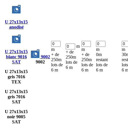
U 27x13x15
anodisé
m
m
m
m
m
U 27x13x15
+ de
+ de
+ de
0m
30
blanc 9016
9002
250m
250m
250m
restant
res
SAT
9002
lots de
lots de
lots de
lots de
lot
6 m
6 m
6 m
6 m
6 
U 27x13x15
gris 7016
TEX
U 27x13x15
gris 7016
SAT
U 27x13x15
noir 9005
SAT