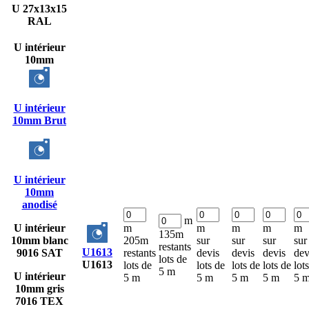
U 27x13x15
RAL
U intérieur
10mm
U intérieur
10mm Brut
U intérieur
10mm
anodisé
m
U intérieur
m
m
m
m
m
135m
10mm blanc
205m
sur
sur
sur
sur
restants
U1613
9016 SAT
restants
devis
devis
devis
dev
lots de
U1613
lots de
lots de
lots de
lots de
lot
5 m
U intérieur
5 m
5 m
5 m
5 m
5 
10mm gris
7016 TEX