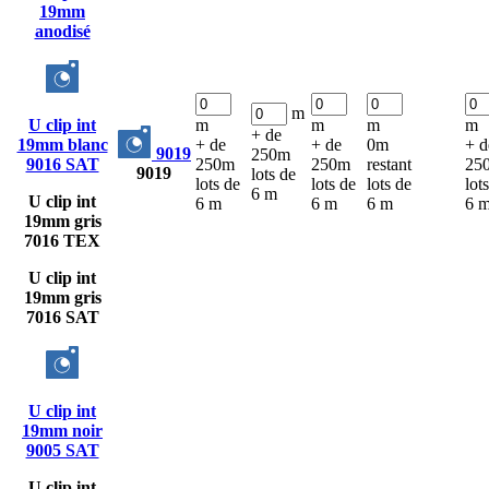
19mm
anodisé
m
U clip int
m
m
m
m
+ de
19mm blanc
+ de
+ de
0m
+ d
9019
250m
9016 SAT
250m
250m
restant
25
9019
lots de
lots de
lots de
lots de
lot
6 m
U clip int
6 m
6 m
6 m
6 
19mm gris
7016 TEX
U clip int
19mm gris
7016 SAT
U clip int
19mm noir
9005 SAT
U clip int