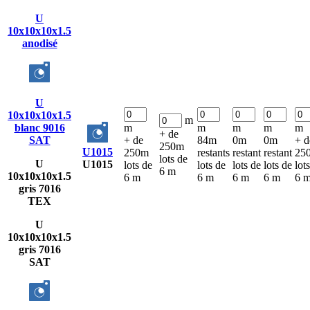
U
10x10x10x1.5
anodisé
U
10x10x10x1.5
m
blanc 9016
m
m
m
m
m
+ de
SAT
+ de
84m
0m
0m
+ d
250m
U1015
250m
restants
restant
restant
25
lots de
U
U1015
lots de
lots de
lots de
lots de
lot
6 m
10x10x10x1.5
6 m
6 m
6 m
6 m
6 
gris 7016
TEX
U
10x10x10x1.5
gris 7016
SAT