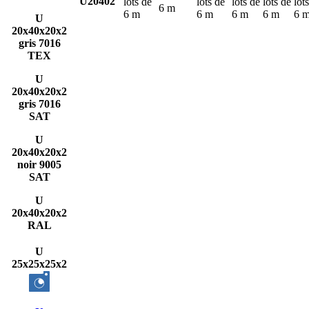
U20402
lots de
lots de
lots de
lots de
lot
6 m
6 m
6 m
6 m
6 m
6 
U
20x40x20x2
gris 7016
TEX
U
20x40x20x2
gris 7016
SAT
U
20x40x20x2
noir 9005
SAT
U
20x40x20x2
RAL
U
25x25x25x2