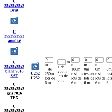
U
25x25x25x2
Brut
U
25x25x25x2
anodisé
m
U
m
m
m
m
m
25x25x25x2
+ de
+ de
186m
0m
0m
0m
blanc 9016
250m
U252
250m
restants
restant
restant
res
SAT
lots de
U252
lots de
lots de
lots de
lots de
lot
6 m
6 m
6 m
6 m
6 m
6 
U
25x25x25x2
gris 7016
TEX
U
25x25x25x2