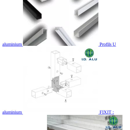
aluminium
Profils U
aluminium
FIXIT :